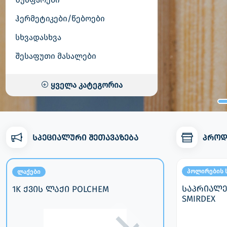
ჰერმეტიკები/წებოები
სხვადასხვა
შესაფუთი მასალები
ყველა კატეგორია
სპეციალური შეთავაზება
პროდ
საპოხი/დამცავი საშუალებები
პოლირების 
ლაქები
ტი
თხევადი ლურსმანი
საპრიალე
1K ქვის ლაქი POLCHEM
ცრისფერი
SEALFIX
SMIRDEX