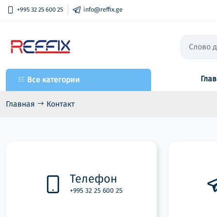
+995 32 25 600 25
info@reffix.ge
Гла
Все категории
Все категории
Лаки
Главная
Контакт
Primers / Fillers
Шпатлевки
Краски
Растворители
Телефон
Полировочные средства
+995 32 25 600 25
Абразивные материалы