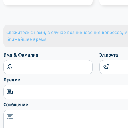
Герметики/Клеи
Разное
Маскировочные Материалы
Свяжитесь с нами, в случае возникновения вопросов, м
Отвердители
ближайшее время
Средство для удаления краски
Имя & Фамилия
Эл.почта
Мебельная фурнитура
Опрыскиватели
смазочные материалы/Защитные
Предмет
средства
Масла для дерева
Сообщение