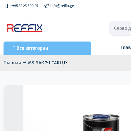
+995 32 25 600 25
info@reffix.ge
Гла
Все категории
Все категории
Лаки
Главная
MS ЛАК 2:1 CARLUX
Primers / Fillers
Шпатлевки
Краски
Растворители
Полировочные средства
Абразивные материалы