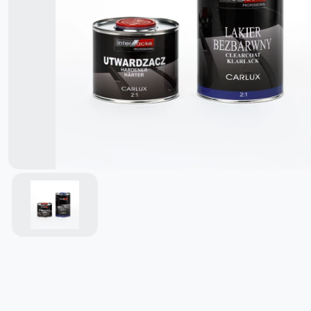
Герметики/Клеи
Разное
Маскировочные Материалы
Отвердители
Средство для удаления краски
Мебельная фурнитура
Опрыскиватели
смазочные материалы/Защитные
средства
Масла для дерева