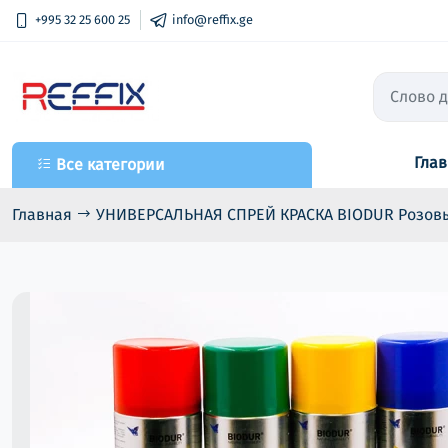
+995 32 25 600 25
info@reffix.ge
Гла
Все категории
Все категории
Лаки
Главная
УНИВЕРСАЛЬНАЯ СПРЕЙ КРАСКА BIODUR Розов
Primers / Fillers
Шпатлевки
Краски
Растворители
Полировочные средства
Абразивные материалы