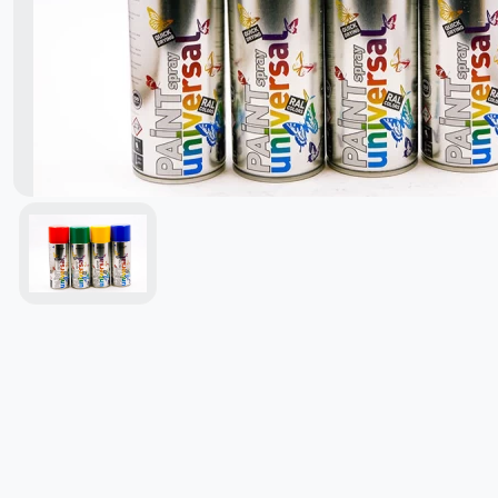
Герметики/Клеи
Разное
Маскировочные Материалы
Отвердители
Средство для удаления краски
Мебельная фурнитура
Опрыскиватели
смазочные материалы/Защитные
средства
Масла для дерева